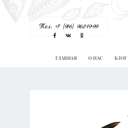
Тел: +7 (916) 962-19-99
ГЛАВНАЯ
О НАС
БЛОГ
Количество
товара
Лещ
Горячего
Копчения