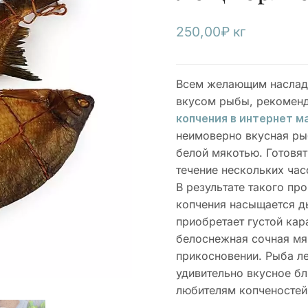
250,00
₽
кг
Всем желающим наслад
вкусом рыбы, рекомен
копчения в интернет м
неимоверно вкусная р
белой мякотью. Готовят
течение нескольких ча
В результате такого пр
копчения насыщается д
приобретает густой кар
белоснежная сочная мя
прикосновении. Рыба ле
удивительно вкусное б
любителям копченостей