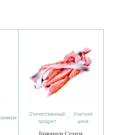
Отечественный
Улетная
ремиум
продукт
цена
Брюшки Семги