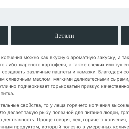
Детали
о копчения можно как вкусную ароматную закуску, а та
го либо жареного картофеля, а также свежих или тушен
создавать различные паштеты и намазки. Благодаря со
ым сливочным маслом, мягкими деликатесными сырами,
тлично подчеркивает горьковатый привкус качественно
питка.
ательные свойства, то у леща горячего копчения высока
 Это делает такую рыбу полезной для питания людей, тра
ную деятельность. Проще говоря, лещ горячего копчения
ценным продуктом, который полезно в умеренных колич