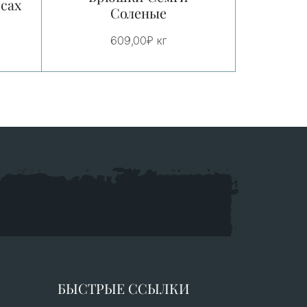
сах
Соленые
609,00
₽
кг
БЫСТРЫЕ ССЫЛКИ