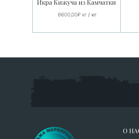
Икра Кижуча из Камчатки
/ кг
6600,00
₽
кг
О НА