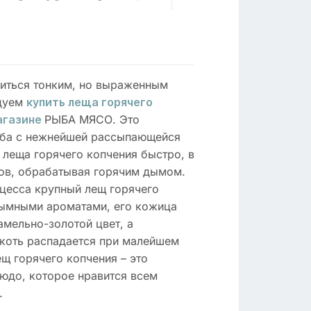
иться тонким, но выраженным
дуем
купить леща горячего
РЫБА МЯСО. Это
агазине
ыба с нежнейшей рассыпающейся
 леща горячего копчения быстро, в
сов, обрабатывая горячим дымом.
оцесса крупный лещ горячего
ымными ароматами, его кожица
амельно-золотой цвет, а
коть распадается при малейшем
щ горячего копчения – это
людо, которое нравится всем
.