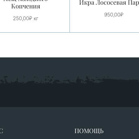
Икра Лососевая Пар
Копчения
950,00
₽
250,00
₽
кг
С
ПОМОЩЬ