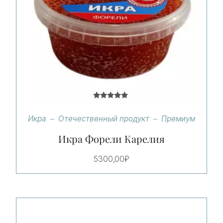
Оценка
5.00
Икра
Отечественный продукт
Премиум
из 5
Икра Форели Карелия
5300,00
₽