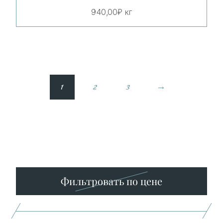
940,00
₽
кг
1
2
3
→
Минимальная
Максимальная
цена
цена
Фильтровать по цене