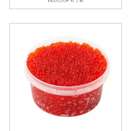
/ кг
6600,00
₽
кг