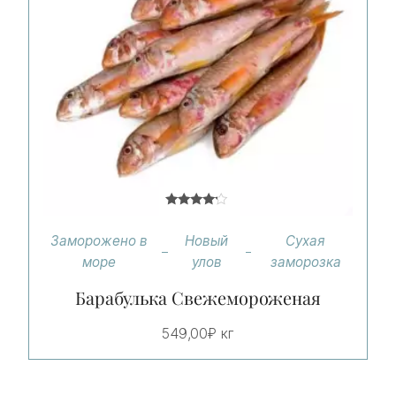
Оценка
4.00
Заморожено в
Новый
Сухая
из 5
море
улов
заморозка
Барабулька Свежемороженая
549,00
₽
кг