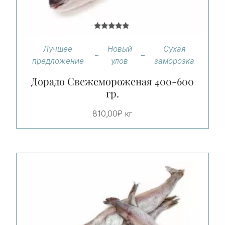
Оценка
5.00
Лучшее
Новый
Сухая
из 5
предложение
улов
заморозка
Дорадо Свежемороженая 400-600
гр.
810,00
₽
кг