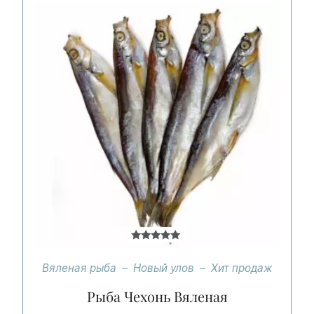
Оценка
5.00
Вяленая рыба
Новый улов
Хит продаж
из 5
Рыба Чехонь Вяленая