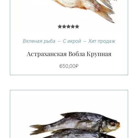
Оценка
5.00
Вяленая рыба
С икрой
Хит продаж
из 5
Астраханская Вобла Крупная
650,00
₽