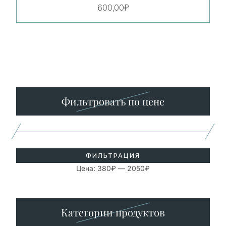
600,00
₽
Минимальная
Максимальная
цена
цена
Фильтровать по цене
ФИЛЬТРАЦИЯ
Цена:
380₽
—
2050₽
Категории продуктов