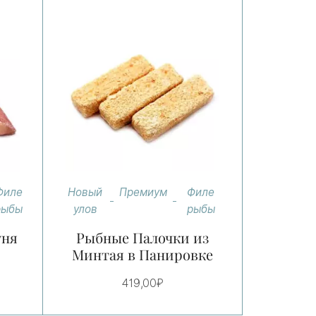
Новый
Премиум
Филе
Филе
улов
рыбы
рыбы
Рыбные Палочки из
уня
Минтая в Панировке
419,00
₽