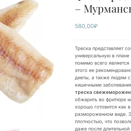
– Мурманс
580,00
₽
Треска представляет со
универсальную в плане 
помимо всего является 
этого ее рекомендован
диеты, а также людям 
кишечными заболеваниям
треска свежеморожена
обжарить во фритюре и
хорошо готовится как в
размороженном виде. Э
плотностью, что позво
даже после длительной