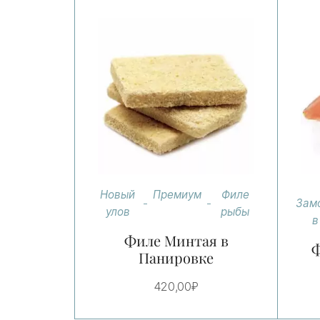
Новый
Премиум
Филе
Зам
улов
рыбы
в
Филе Минтая в
Ф
Панировке
420,00
₽