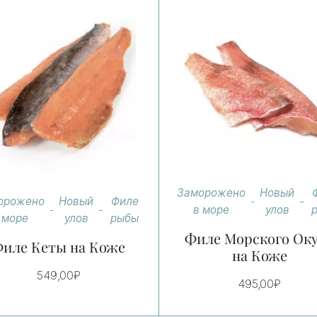
Заморожено
Новый
орожено
Новый
Филе
в море
улов
 море
улов
рыбы
Филе Морского Ок
иле Кеты на Коже
на Коже
549,00
₽
495,00
₽