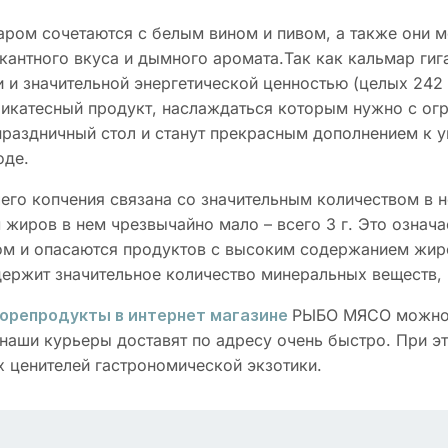
ром сочетаются с белым вином и пивом, а также они м
икантного вкуса и дымного аромата.Так как кальмар гиг
 значительной энергетической ценностью (целых 242 кк
еликатесный продукт, наслаждаться которым нужно с о
праздничный стол и станут прекрасным дополнением к у
оде.
его копчения связана со значительным количеством в 
 жиров в нем чрезвычайно мало – всего 3 г. Это означае
сом и опасаются продуктов с высоким содержанием жир
ержит значительное количество минеральных веществ, в
РЫБО МЯСО можно 
орепродукты в интернет магазине
 наши курьеры доставят по адресу очень быстро. При 
х ценителей гастрономической экзотики.