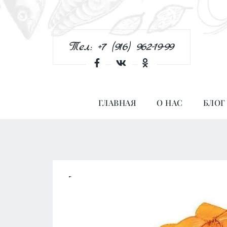
Тел: +7 (916) 962-19-99
ГЛАВНАЯ
О НАС
БЛОГ
Количество
товара
Кальмар
Горячего
Копчения