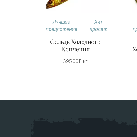
Лучшее
Хит
предложение
продаж
п
Сельдь Холодного
Копчения
Х
395,00
₽
кг