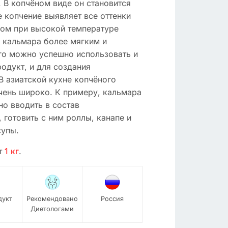
 В копчёном виде он становится
е копчение выявляет все оттенки
мом при высокой температуре
о кальмара более мягким и
его можно успешно использовать и
одукт, и для создания
В азиатской кухне копчёного
чень широко. К примеру, кальмара
о вводить в состав
 готовить с ним роллы, канапе и
супы.
т
1 кг
.
дукт
Рекомендовано
Россия
Диетологами