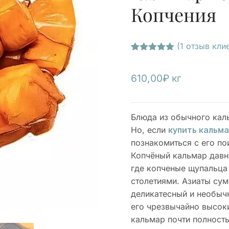
Копчения
(
1
отзыв клие
Рейтинг
1
5.00
из 5
на основе
610,00
₽
кг
опроса
пользователя
Блюда из обычного кал
Но, если
купить кальма
познакомиться с его по
Копчёный кальмар давно
где копченые щупальца
столетиями. Азиаты сум
деликатесный и необычн
его чрезвычайно высоки
кальмар почти полность