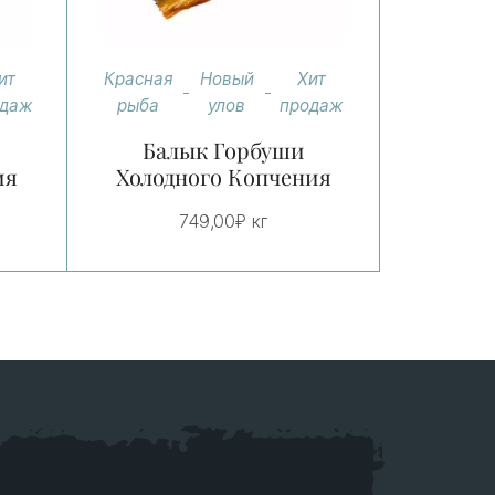
Красная
Новый
Хит
ит
рыба
улов
продаж
одаж
Балык Горбуши
Холодного Копчения
ия
749,00
₽
кг