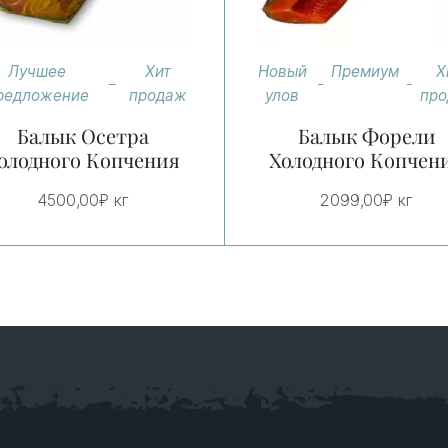
Лучшее
Хит
Новый
Премиум
Х
редложение
продаж
улов
пр
Балык Осетра
Балык Форели
олодного Копчения
Холодного Копчен
4500,00
₽
кг
2099,00
₽
кг