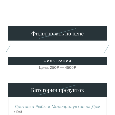
Минимальная
Максимальная
цена
цена
Фильтровать по цене
ФИЛЬТРАЦИЯ
Цена:
250₽
—
4500₽
Категории продуктов
Доставка Рыбы и Морепродуктов на Дом
(194)